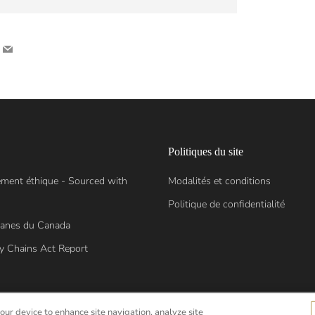
nterest
Email
Politiques du site
ment éthique - Sourced with
Modalités et conditions
Politique de confidentialité
sanes du Canada
y Chains Act Report
your device to enhance site navigation, analyze site