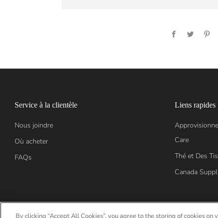
Facebook
Twitter
Pi
Service à la clientèle
Liens rapides
Nous joindre
Approvisionne
Care
Où acheter
Thé et Des Ti
FAQs
Canada Suppl
By clicking “Accept All Cookies”, you agree to the storing of cookies on 